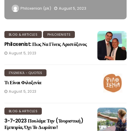
Philoxenian (pk)
August 5, 2023
BLOG & ARTICLES
PHILOXENISTS
Philoxenist: Πως Να Γίνεις Αριστόξενος
August 5, 2023
ΓΝΩΜΙΚΆ - QUOTES
Τι Είναι Φιλοξενία
August 5, 2023
BLOG & ARTICLES
3-7-2023 Πουλάμε Την (τουριστική)
Εμπειρία, Όχι Το Δωμάτιο!