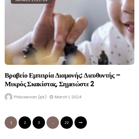
AWARDS 2023-24
Βραβείο Εμπειρία Διαμονής: Διευθυντής –
Μικρός Σκακίστας, Σημειώστε 2
Philoxenian (pk)
March 1, 2024
1
2
3
…
22