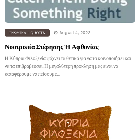
August 4, 2023
ΓΝΩΜΙΚΆ - QUOTES
Νοοτροπία Στέρησης Ή Αφθονίας
Η Κύπρια Φιλοξενία ψάχνει τα θετικά για να τα κοινοποιήσει και
να τα επιβραβεύσει. Η μεγαλύτερη πρόκληση μας είναι να
καταφέρουμε να πείσουμε...