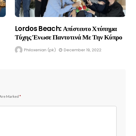
Lordos Beach: Απίστευτο Χτύπημα
Τύχης Ένωσε Παντοτινά Με Την Κύπρο
Philoxenist: Πως Να Γίνεις
Αριστόξενος
Philoxenian (pk)
December 19, 2022
Philoxenian (pk)
August 5, 2023
 Are Marked
*