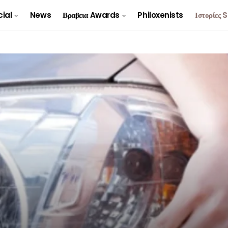
cial
News
Βραβεια Awards
Philoxenists
Ιστορίες 