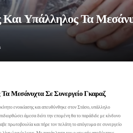
 Και Υπάλληλος Τα Μεσάνυ
6
 Τα Μεσάνυχτα Σε Συνεργείο Γκαραζ
οκίνητο ενοικίασης και απευθύνθηκε στον Στάσο, υπάλληλο
 επιδιορθώσει άμεσα διότι την επομένη θα το παράδιδε με κίνδυνο
λαβε πρωτοβουλία και πήρε τον πελάτη το απόγευμα σε συνεργείο
σε λίγη ώρα έκλεινε. Με παράκληση του ο ισιωτής αποδέκτηκε,