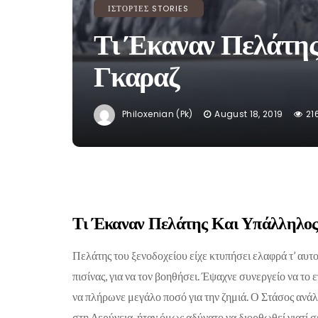
ΙΣΤΟΡΊΕΣ STORIES
Τι Έκαναν Πελάτης
Γκαραζ
Philoxenian (pk)
August 18, 2019
21
Τι Έκαναν Πελάτης Και Υπάλληλος
Πελάτης του ξενοδοχείου είχε κτυπήσει ελαφρά τ’ αυτ
πισίνας, για να τον βοηθήσει. Έψαχνε συνεργείο να το
να πλήρωνε μεγάλο ποσό για την ζημιά. Ο Στάσος ανά
στη Δερύνεια, ήταν όμως αδύνατο να διορθωθεί γιατί 