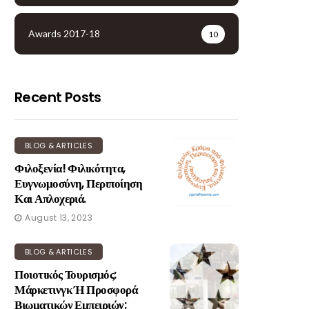
Awards 2017-18
10
Recent Posts
BLOG & ARTICLES
Φιλοξενία! Φιλικότητα,
Ευγνωμοσύνη, Περιποίηση
Και Απλοχεριά.
August 13, 2023
BLOG & ARTICLES
Ποιοτικός Τουρισμός:
Μάρκετινγκ Ή Προσφορά
Βιωματικών Εμπειριών;