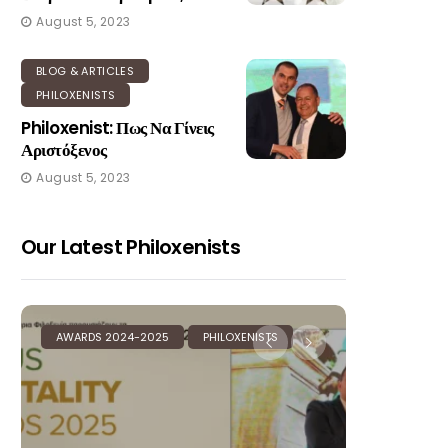
August 5, 2023
BLOG & ARTICLES
PHILOXENISTS
Philoxenist: Πως Να Γίνεις
Αριστόξενος
August 5, 2023
Our Latest Philoxenists
AWARDS 2024-2025
PHILOXENISTS
AWARDS 20