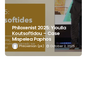
Philoxenist 2025: Yioulla
Philoxe
Koutsoftidou – Case
Kasiour
Mispelea Paphos
Blue Iv
Philoxenian (pk)
October 2, 2025
Philox