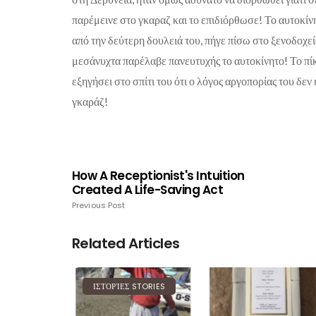
παρέμεινε στο γκαραζ και το επιδιόρθωσε! Το αυτοκί
από την δεύτερη δουλειά του, πήγε πίσω στο ξενοδοχεί
μεσάνυχτα παρέλαβε πανευτυχής το αυτοκίνητο! Το πίκ
εξηγήσει στο σπίτι του ότι ο λόγος αργοπορίας του δε
γκαράζ!
How A Receptionist's Intuition
Created A Life-Saving Act
Previous Post
Related Articles
ΙΣΤΟΡΊΕΣ STORIES