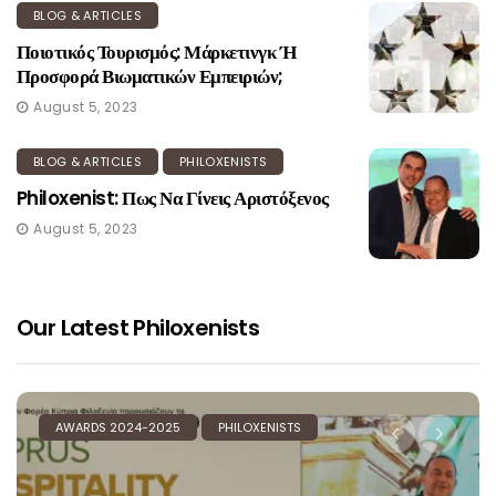
BLOG & ARTICLES
Ποιοτικός Τουρισμός: Μάρκετινγκ Ή
Προσφορά Βιωματικών Εμπειριών;
August 5, 2023
BLOG & ARTICLES
PHILOXENISTS
Philoxenist: Πως Να Γίνεις Αριστόξενος
August 5, 2023
Our Latest Philoxenists
AWARDS 2024-2025
PHILOXENISTS