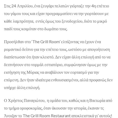
Στις 24 Απριλίου, ένα ζευγάρι πελατών γιόρταζε την 4η επέτειο
του γάμου τους και είχαν προγραμματίσει να την γιορτάσουν με
κάθε λαμπρότητα, εντός όμως του ξενοδοχείου, διότι το μικρό
παιδί τους κοιμόταν στο δωμάτιο τους.
Προσήλθαν στο ‘The Grill Room’ ελπίζοντας να έχουν ένα
ρομαντικό δείπνο για την επέτειο τους, ωστόσο με απογοήτευση
διαπίστωσαν ότι ήταν κλειστό. Δεν είχαν άλλη επιλογή από το να
δειπνήσουν στο νορμάλ εστιατόριο, συμφώνησαν όμως με την
εισήγηση της Μύριας να αναβάλουν τον εορτασμό για την
επόμενη. Δεν ήταν ιδιαίτερα ενθουσιασμένοι, αλλά προφανώς δεν
υπήρχε άλλη επιλογή.
Ο Χρήστος Παναγιώτου, η ομάδα του, καθώς και η Βικτωρία από
το τμήμα οροφοκομίας, όταν άκουσαν την ιστορία, έκαναν τι;
Άνοιξαν το The Grill Room Restaurant αποκλειστικά γι’ αυτούς!