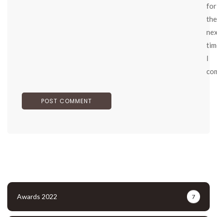
for
the
ne
tim
I
co
Awards 2022
7