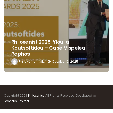
Philoxenist 2025: Yioulla
Koutsoftidou – Case Mispelea
Paphos
Philoxenian (pk)
October 2, 2025
Copyright 2023
Philoxenist
. All Rights Reserved. Developed by
Leadeus Limited